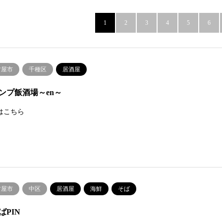
1
2
3
4
5
6
古屋市
千種区
居酒屋
ンプ飯酒場～en～
はこちら
古屋市
中区
居酒屋
海鮮
そば
ばPIN