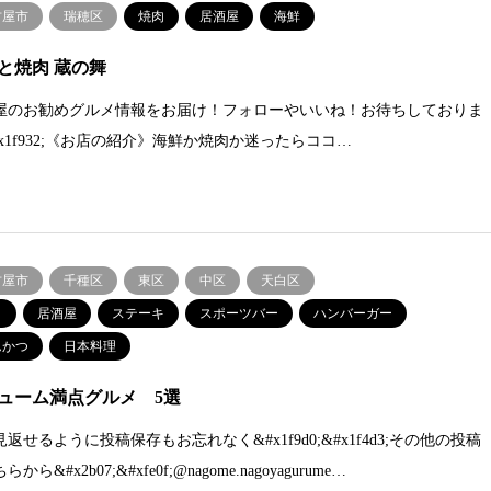
古屋市
瑞穂区
焼肉
居酒屋
海鮮
と焼肉 蔵の舞
屋のお勧めグルメ情報をお届け！フォローやいいね！お待ちしておりま
#x1f932;《お店の紹介》海鮮か焼肉か迷ったらココ…
古屋市
千種区
東区
中区
天白区
居酒屋
ステーキ
スポーツバー
ハンバーガー
んかつ
日本料理
ューム満点グルメ 5選
返せるように投稿保存もお忘れなく&#x1f9d0;&#x1f4d3;その他の投稿
から&#x2b07;&#xfe0f;@nagome.nagoyagurume…