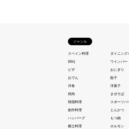
ジャンル
スペイン料理
ダイニング
BBQ
ワインバー
ピザ
おにぎり
おでん
餃子
洋食
洋菓子
焼肉
まぜそば
韓国料理
スポーツバ
創作料理
とんかつ
ハンバーグ
もつ鍋
郷土料理
ホルモン