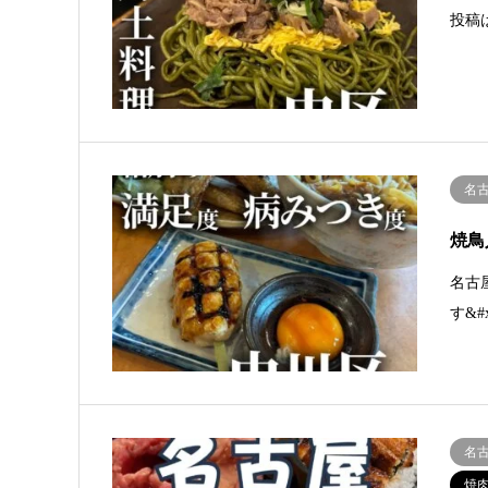
投稿
名
焼鳥
名古
す&
名
焼