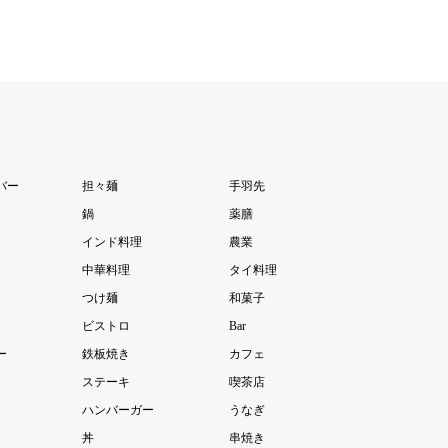
バー
担々麺
手羽先
鍋
薬膳
インド料理
農業
中華料理
タイ料理
つけ麺
和菓子
ビストロ
Bar
ー
鉄板焼き
カフェ
ステーキ
喫茶店
ハンバーガー
うなぎ
丼
串焼き