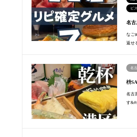
ビ
名古
なごめ
返せる
名
枡S
名古
す&