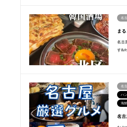
名
まる
名古
す&#
名
ハ
海
名古