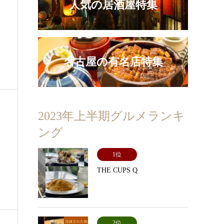
人気の居酒屋特集
名古屋の有名店特集
2023年上半期グルメランキ
ング
1位
THE CUPS Q
2位