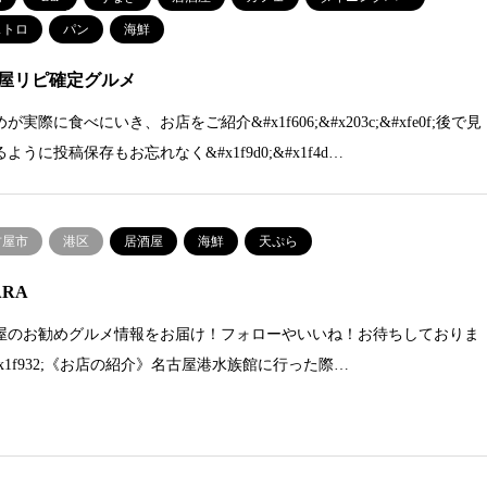
ストロ
パン
海鮮
屋リピ確定グルメ
が実際に食べにいき、お店をご紹介&#x1f606;&#x203c;&#xfe0f;後で見
ように投稿保存もお忘れなく&#x1f9d0;&#x1f4d…
古屋市
港区
居酒屋
海鮮
天ぷら
ARA
屋のお勧めグルメ情報をお届け！フォローやいいね！お待ちしておりま
#x1f932;《お店の紹介》名古屋港水族館に行った際…