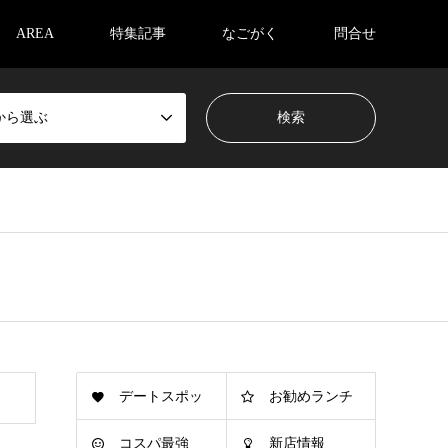
AREA
特集記事
なごがく
問合せ
から選ぶ
デートスポッ
お勧めランチ
コスパ最強
新店情報
ト