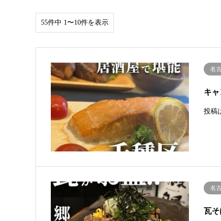
55件中 1〜10件を表示
名
キャ
投稿
名
瓦そ