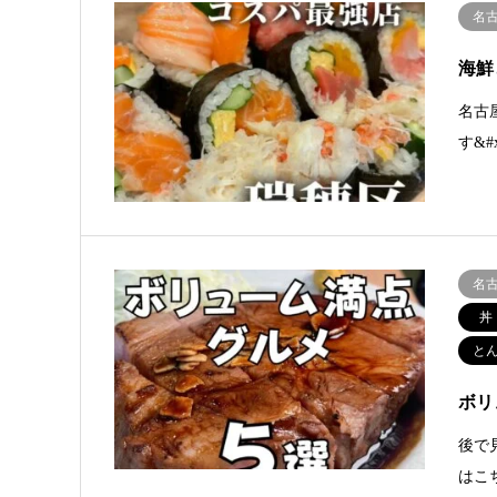
名
海鮮
名古
す&
名
丼
と
ボリ
後で見
はこちら