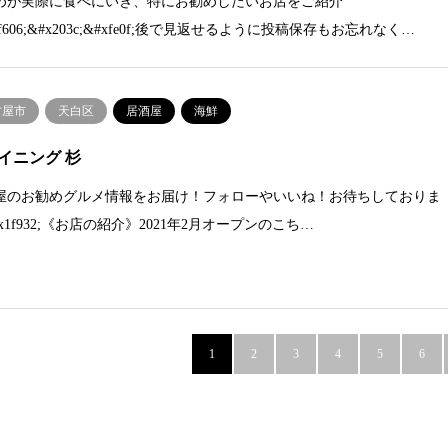
めが実際に食べにいき、特にお勧めしたいお店をご紹介
1f606;&#x203c;&#xfe0f;後で見返せるように投稿保存もお忘れなく…
古屋市
天白区
居酒屋
海鮮
イニング 杉
屋のお勧めグルメ情報をお届け！フォローやいいね！お待ちしておりま
x1f932;《お店の紹介》2021年2月オープンのこち…
1
2
3
4
5
6