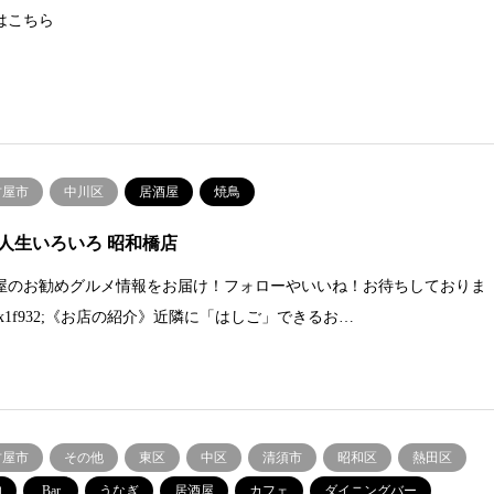
はこちら
古屋市
中川区
居酒屋
焼鳥
人生いろいろ 昭和橋店
屋のお勧めグルメ情報をお届け！フォローやいいね！お待ちしておりま
#x1f932;《お店の紹介》近隣に「はしご」できるお…
古屋市
その他
東区
中区
清須市
昭和区
熱田区
肉
Bar
うなぎ
居酒屋
カフェ
ダイニングバー