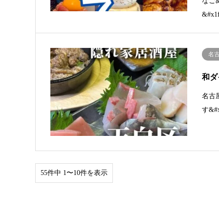
なご
&#x
名
和ダ
名古
す&#
55件中 1〜10件を表示