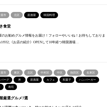
古屋市
北区
居酒屋
韓国料理
き食堂
屋のお勧めグルメ情報をお届け！フォローやいいね！お待ちしておりま
x1f932;《お店の紹介》OPENして10年経つ韓国酒場…
古屋市
東区
北区
中村区
中区
熱田区
名東区
ンバーグ
丼
居酒屋
カフェ
和菓子
ハンバーガー
鮮
寿司
屋厳選グルメ7選