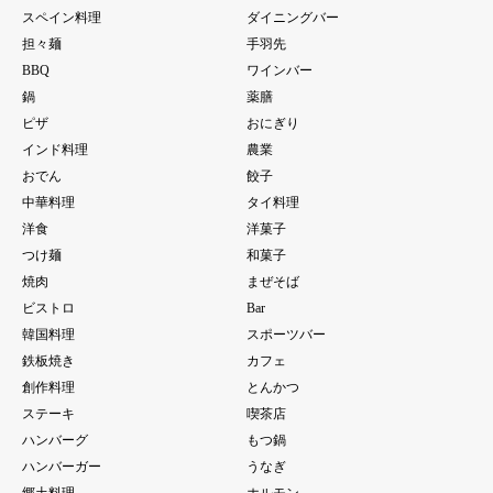
スペイン料理
ダイニングバー
担々麺
手羽先
BBQ
ワインバー
鍋
薬膳
ピザ
おにぎり
インド料理
農業
おでん
餃子
中華料理
タイ料理
洋食
洋菓子
つけ麺
和菓子
焼肉
まぜそば
ビストロ
Bar
韓国料理
スポーツバー
鉄板焼き
カフェ
創作料理
とんかつ
ステーキ
喫茶店
ハンバーグ
もつ鍋
ハンバーガー
うなぎ