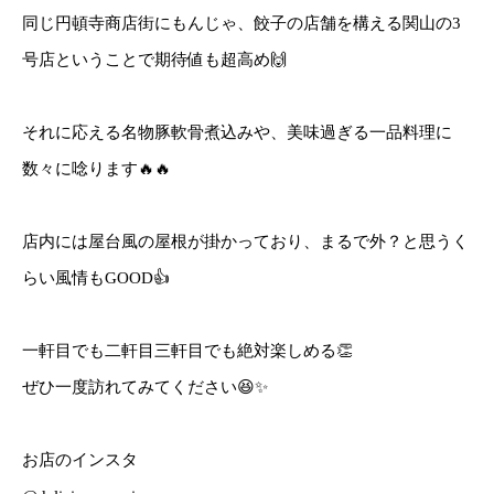
同じ円頓寺商店街にもんじゃ、餃子の店舗を構える関山の3
号店ということで期待値も超高め🙌
それに応える名物豚軟骨煮込みや、美味過ぎる一品料理に
数々に唸ります🔥🔥
店内には屋台風の屋根が掛かっており、まるで外？と思うく
らい風情もGOOD👍
一軒目でも二軒目三軒目でも絶対楽しめる👏
ぜひ一度訪れてみてください😆✨
お店のインスタ