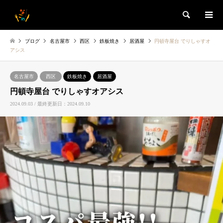
検索
ブログ
名古屋市
西区
鉄板焼き
居酒屋
円頓寺屋台 でりしゃすオ
アシス
名古屋市
西区
鉄板焼き
居酒屋
円頓寺屋台 でりしゃすオアシス
2024.09.03 / 最終更新日：2024.09.10