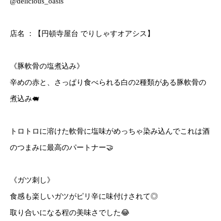
@delicious_oasis
店名 ：【円頓寺屋台 でりしゃすオアシス】
《豚軟骨の塩煮込み》
辛めの赤と、さっぱり食べられる白の2種類がある豚軟骨の
煮込み🐖
トロトロに溶けた軟骨に塩味がめっちゃ染み込んでこれは酒
のつまみに最高のパートナー🤝
《ガツ刺し》
食感も楽しいガツがピリ辛に味付けされて◎
取り合いになる程の美味さでした😂