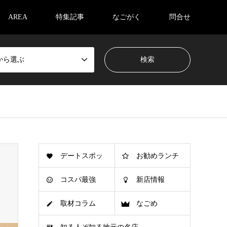
AREA
特集記事
なごがく
問合せ
から選ぶ
デートスポッ
お勧めランチ
コスパ最強
新店情報
ト
取材コラム
なごめ