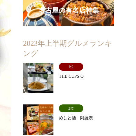
名古屋の有名店特集
2023年上半期グルメランキ
ング
1位
THE CUPS Q
2位
めしと酒 阿羅漢