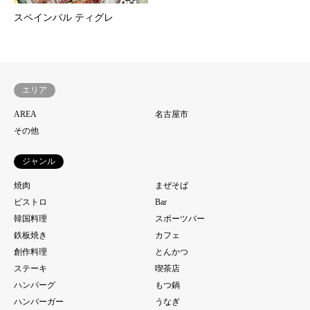
スペインバル ティグレ
エリア
AREA
名古屋市
その他
ジャンル
焼肉
まぜそば
ビストロ
Bar
韓国料理
スポーツバー
鉄板焼き
カフェ
創作料理
とんかつ
ステーキ
喫茶店
ハンバーグ
もつ鍋
ハンバーガー
うなぎ