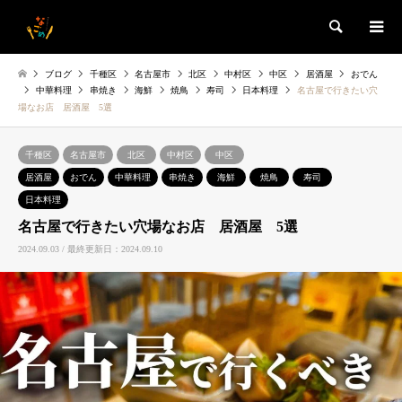
検索
ブログ
千種区
名古屋市
北区
中村区
中区
居酒屋
おでん
中華料理
串焼き
海鮮
焼鳥
寿司
日本料理
名古屋で行きたい穴
場なお店 居酒屋 5選
千種区
名古屋市
北区
中村区
中区
居酒屋
おでん
中華料理
串焼き
海鮮
焼鳥
寿司
日本料理
名古屋で行きたい穴場なお店 居酒屋 5選
2024.09.03 / 最終更新日：2024.09.10