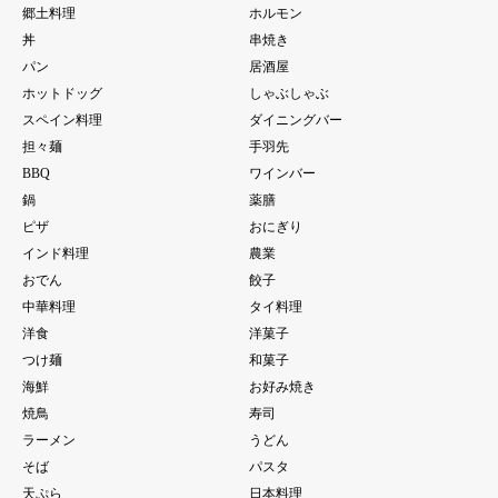
郷土料理
ホルモン
丼
串焼き
パン
居酒屋
ホットドッグ
しゃぶしゃぶ
スペイン料理
ダイニングバー
担々麺
手羽先
BBQ
ワインバー
鍋
薬膳
ピザ
おにぎり
インド料理
農業
おでん
餃子
中華料理
タイ料理
洋食
洋菓子
つけ麺
和菓子
海鮮
お好み焼き
焼鳥
寿司
ラーメン
うどん
そば
パスタ
天ぷら
日本料理