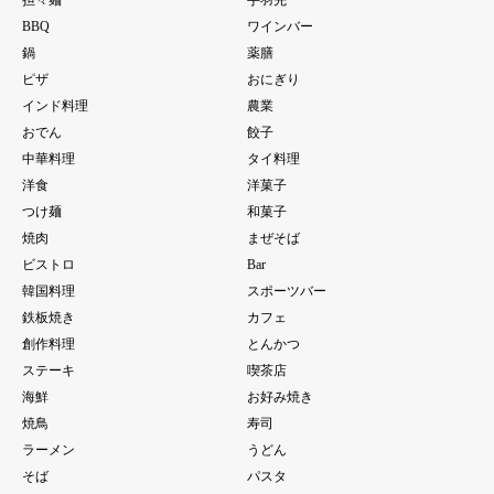
BBQ
ワインバー
鍋
薬膳
ピザ
おにぎり
インド料理
農業
おでん
餃子
中華料理
タイ料理
洋食
洋菓子
つけ麺
和菓子
焼肉
まぜそば
ビストロ
Bar
韓国料理
スポーツバー
鉄板焼き
カフェ
創作料理
とんかつ
ステーキ
喫茶店
海鮮
お好み焼き
焼鳥
寿司
ラーメン
うどん
そば
パスタ