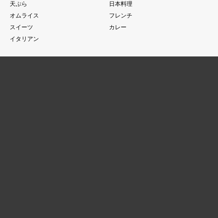
天ぷら
日本料理
オムライス
フレンチ
スイーツ
カレー
イタリアン