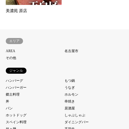
美濃苑 原店
エリア
AREA
名古屋市
その他
ジャンル
ハンバーグ
もつ鍋
ハンバーガー
うなぎ
郷土料理
ホルモン
丼
串焼き
パン
居酒屋
ホットドッグ
しゃぶしゃぶ
スペイン料理
ダイニングバー
担々麺
手羽先