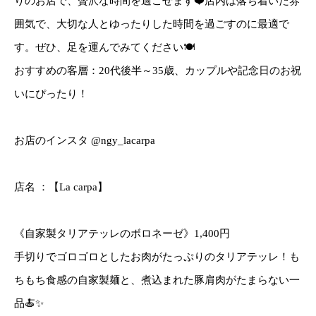
りのお店で、贅沢な時間を過ごせます❤️店内は落ち着いた雰
囲気で、大切な人とゆったりした時間を過ごすのに最適で
す。ぜひ、足を運んでみてください🍽️
おすすめの客層：20代後半～35歳、カップルや記念日のお祝
いにぴったり！
お店のインスタ @ngy_lacarpa
店名 ：【La carpa】
《自家製タリアテッレのボロネーゼ》1,400円
手切りでゴロゴロとしたお肉がたっぷりのタリアテッレ！も
ちもち食感の自家製麺と、煮込まれた豚肩肉がたまらない一
品🍝✨