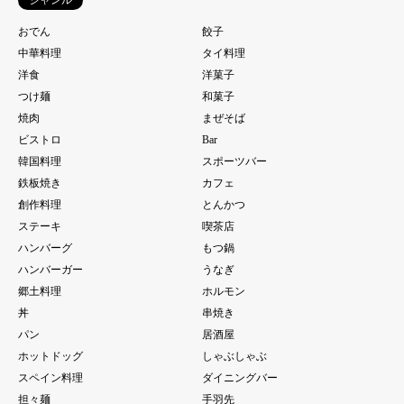
おでん
餃子
中華料理
タイ料理
洋食
洋菓子
つけ麺
和菓子
焼肉
まぜそば
ビストロ
Bar
韓国料理
スポーツバー
鉄板焼き
カフェ
創作料理
とんかつ
ステーキ
喫茶店
ハンバーグ
もつ鍋
ハンバーガー
うなぎ
郷土料理
ホルモン
丼
串焼き
パン
居酒屋
ホットドッグ
しゃぶしゃぶ
スペイン料理
ダイニングバー
担々麺
手羽先