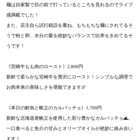
麺は自家製で目の前で打っているところを見れるのでライブ
感満載でした！
また、店主自ら試行錯誤を重ね、もちもちな麺にされてるそ
うで粉と卵、水分の量を絶妙なバランスで比率をきめてるそ
うです！
《宮崎牛もも肉のロースト》2,800円
新鮮で柔らかな宮崎牛を贅沢にロースト！シンプルな調理で
お肉本来の美味しさを堪能できます🍖
《本日の鮮魚と帆立のカルパッチョ》1,700円
新鮮な北海道産帆立を使用した彩り豊かなカルパッチョ🌊。
一口食べると魚介の甘みとオリーブオイルが絶妙に絡み合い
ます！