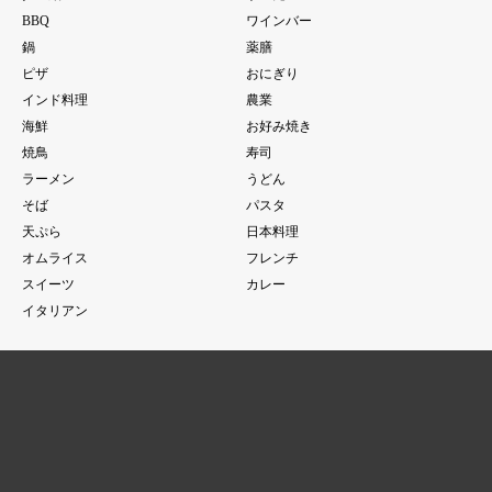
BBQ
ワインバー
鍋
薬膳
ピザ
おにぎり
インド料理
農業
海鮮
お好み焼き
焼鳥
寿司
ラーメン
うどん
そば
パスタ
天ぷら
日本料理
オムライス
フレンチ
スイーツ
カレー
イタリアン