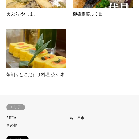
天ぷら やじま。
柳橋惣菜ふく田
茶割りとこだわり料理 茶々味
エリア
AREA
名古屋市
その他
ジャンル