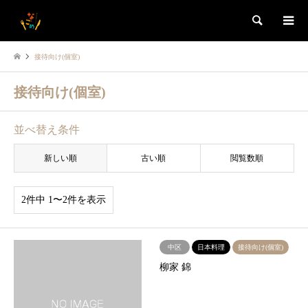
検索
接待向け(個室)
接待向け(個室)
並べ替え条件
新しい順
古い順
閲覧数順
2件中 1〜2件を表示
中区
日本料理
接待向け(個室)
柳家 錦