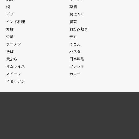
鍋
薬膳
ピザ
おにぎり
インド料理
農業
海鮮
お好み焼き
焼鳥
寿司
ラーメン
うどん
そば
パスタ
天ぷら
日本料理
オムライス
フレンチ
スイーツ
カレー
イタリアン