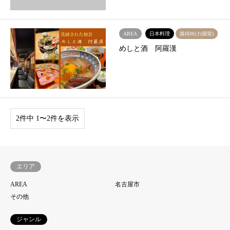
AREA
日本料理
接待向け(個室)
めしと酒 阿羅漢
2件中 1〜2件を表示
エリア
AREA
名古屋市
その他
ジャンル