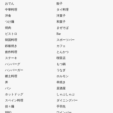
おでん
餃子
中華料理
タイ料理
洋食
洋菓子
つけ麺
和菓子
焼肉
まぜそば
ビストロ
Bar
韓国料理
スポーツバー
鉄板焼き
カフェ
創作料理
とんかつ
ステーキ
喫茶店
ハンバーグ
もつ鍋
ハンバーガー
うなぎ
郷土料理
ホルモン
丼
串焼き
パン
居酒屋
ホットドッグ
しゃぶしゃぶ
スペイン料理
ダイニングバー
担々麺
手羽先
BBQ
ワインバー