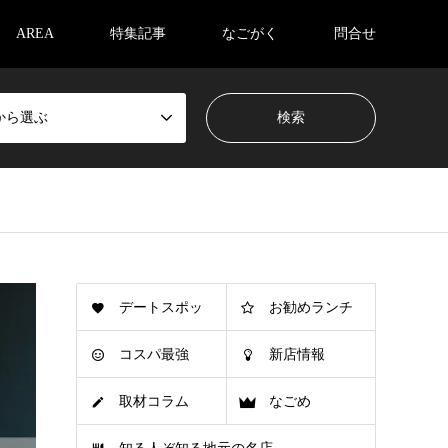
AREA
特集記事
なごがく
問合せ
から選ぶ
デートスポッ
お勧めランチ
コスパ最強
新店情報
ト
取材コラム
なごめ