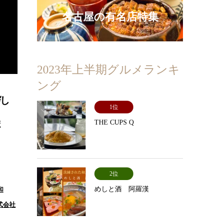
名古屋の有名店特集
2023年上半期グルメランキ
ング
し
1位
ま
THE CUPS Q
2位
めしと酒 阿羅漢
和
株式会社