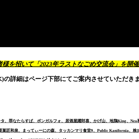
経営者様を招いて「2023年ラストなごめ交流会」を開催
日(水)の詳細はページ下部にてご案内させていただき
ェヴィータ、罪なたらすぱ、ボンガルフォ、居酒屋躍郎喜、かげ山、地鶏King、Neo
ce、栗菓匠和泉、まってぃーにの森、タッカンマリ食堂9、Public Kanifornia、