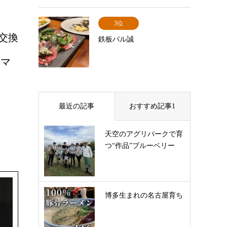
3位
交換
鉄板バル誠
ラマ
最近の記事
おすすめ記事1
天空のアグリパークで育
つ“作品”ブルーベリー
博多生まれの名古屋育ち