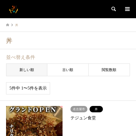
検索
丼
丼
並べ替え条件
新しい順
古い順
閲覧数順
5件中 1〜5件を表示
名古屋市
丼
テジュン食堂