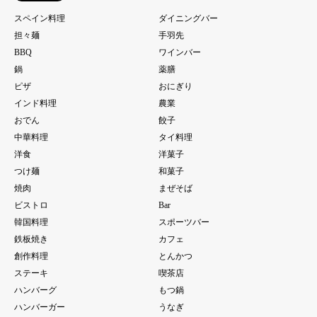
スペイン料理
ダイニングバー
担々麺
手羽先
BBQ
ワインバー
鍋
薬膳
ピザ
おにぎり
インド料理
農業
おでん
餃子
中華料理
タイ料理
洋食
洋菓子
つけ麺
和菓子
焼肉
まぜそば
ビストロ
Bar
韓国料理
スポーツバー
鉄板焼き
カフェ
創作料理
とんかつ
ステーキ
喫茶店
ハンバーグ
もつ鍋
ハンバーガー
うなぎ