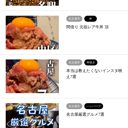
名古屋市
丼
間借り 元祖レア牛丼 頂
名古屋市
串焼き
本当は教えたくないインスタ映
え7選
名古屋市
ハンバーグ
名古屋厳選グルメ7選