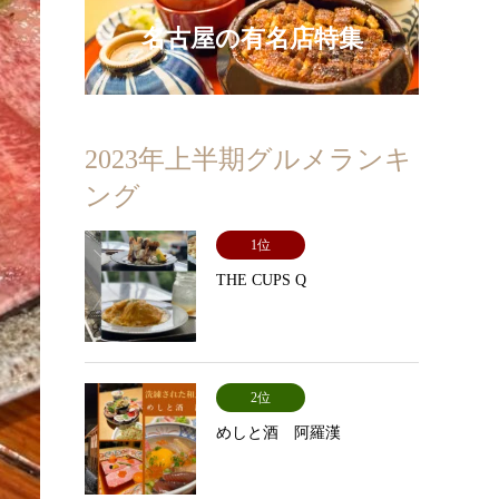
名古屋の有名店特集
2023年上半期グルメランキ
ング
1位
THE CUPS Q
2位
めしと酒 阿羅漢