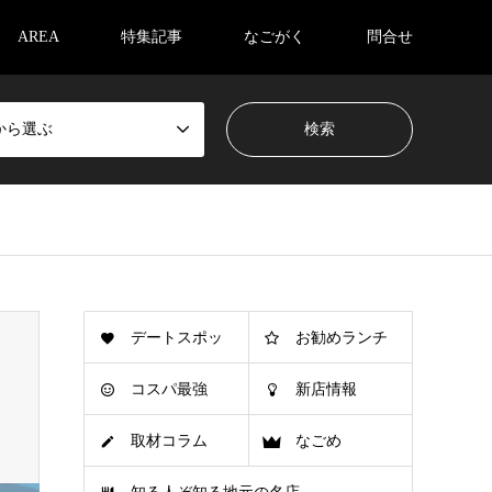
AREA
特集記事
なごがく
問合せ
から選ぶ
デートスポッ
お勧めランチ
コスパ最強
新店情報
ト
取材コラム
なごめ