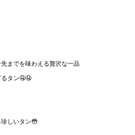
ン先までを味わえる贅沢な一品
タン🤤🤤
珍しいタン😳