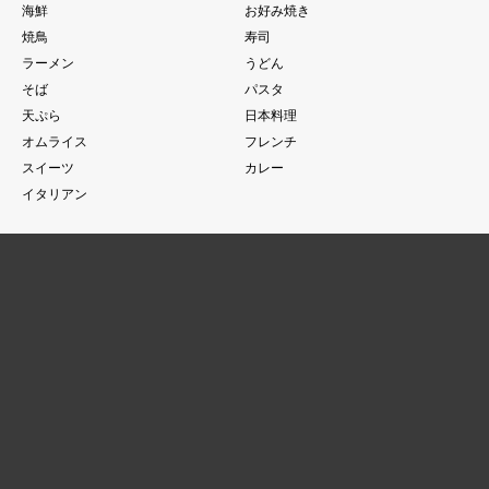
海鮮
お好み焼き
焼鳥
寿司
ラーメン
うどん
そば
パスタ
天ぷら
日本料理
オムライス
フレンチ
スイーツ
カレー
イタリアン