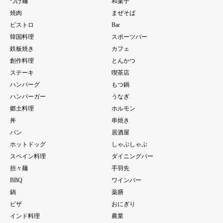
つけ麺
和菓子
焼肉
まぜそば
ビストロ
Bar
韓国料理
スポーツバー
鉄板焼き
カフェ
創作料理
とんかつ
ステーキ
喫茶店
ハンバーグ
もつ鍋
ハンバーガー
うなぎ
郷土料理
ホルモン
丼
串焼き
パン
居酒屋
ホットドッグ
しゃぶしゃぶ
スペイン料理
ダイニングバー
担々麺
手羽先
BBQ
ワインバー
鍋
薬膳
ピザ
おにぎり
インド料理
農業